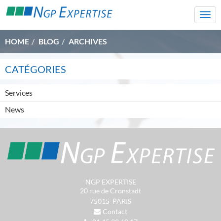
Togg
navi
HOME
BLOG
ARCHIVES
CATÉGORIES
Services
News
NGP EXPERTISE
20 rue de Cronstadt
75015
PARIS
Contact