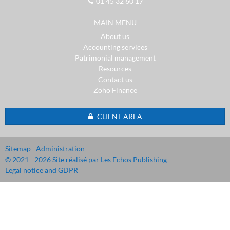
01 45 32 60 17
MAIN MENU
About us
Accounting services
Patrimonial management
Resources
Contact us
Zoho Finance
CLIENT AREA
Sitemap
Administration
© 2021 - 2026 Site réalisé par Les Echos Publishing
Legal notice and GDPR
Cookies management panel