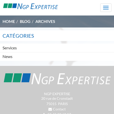
Togg
navi
HOME
BLOG
ARCHIVES
CATÉGORIES
Services
News
NGP EXPERTISE
20 rue de Cronstadt
75015
PARIS
Contact