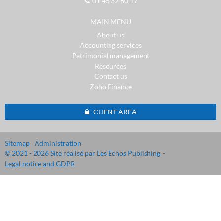
01 45 32 60 17
MAIN MENU
About us
Accounting services
Patrimonial management
Resources
Contact us
Zoho Finance
CLIENT AREA
Sitemap
Administration
© 2021 - 2026 Site réalisé par Les Echos Publishing
Legal notice and GDPR
Cookies management panel