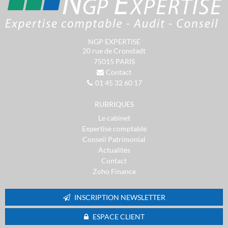
NGP EXPERTISE
20 rue de Cronstadt
75015
PARIS
Contact
01 45 32 60 17
RUBRIQUES
Le cabinet
Expertise comptable
Conseil Patrimonial
Actualités
Contact
Zoho Finance
INSCRIPTION NEWSLETTER
ESPACE CLIENT