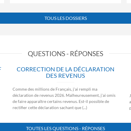
TOUS LES DOSSIERS
QUESTIONS - RÉPONSES
F
CORRECTION DE LA DÉCLARATION
DES REVENUS
Comme des millions de Français, j'ai rempli ma
déclaration de revenus 2026. Malheureusement, j'ai omis
J
de faire apparaître certains revenus. Est-il possible de
rectifier cette déclaration sachant que (...)
p
TOUTES LES QUESTIONS - RÉPONSES